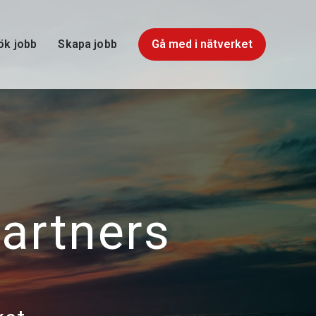
ök
jobb
Skapa jobb
Gå med i nätverket
partners