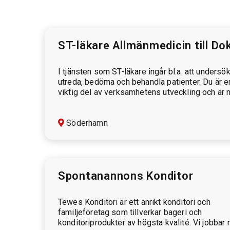
ST-läkare Allmänmedicin till Do
rama Söderhamn
I tjänsten som ST-läkare ingår bl.a. att undersök
utreda, bedöma och behandla patienter. Du är e
viktig del av verksamhetens utveckling och är
och driver mottagningens arbete framåt. Du
komm…
Söderhamn
Spontanannons Konditor
Tewes Konditori är ett anrikt konditori och
familjeföretag som tillverkar bageri och
konditoriprodukter av högsta kvalité. Vi jobbar