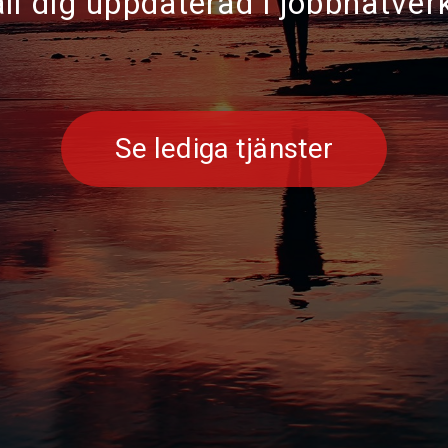
ll dig uppdaterad i jobbnätver
Se lediga tjänster