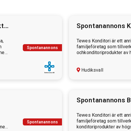
kto
Spontanannons K
vall
a,
Tewes Konditori är ett anr
n
familjeföretag som tillver
Spontanannons
 med
ochkonditoriprodukter av h
med endast högkvalitativa
lokala samarbeten …
Hudiksvall
Spontanannons B
Tewes Konditori är ett anr
familjeföretag som tillver
Spontanannons
 med
konditoriprodukter av högs