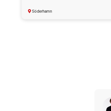
endast högkvalitativa råvaror gärna med så lok
samarbeten…
Söderhamn